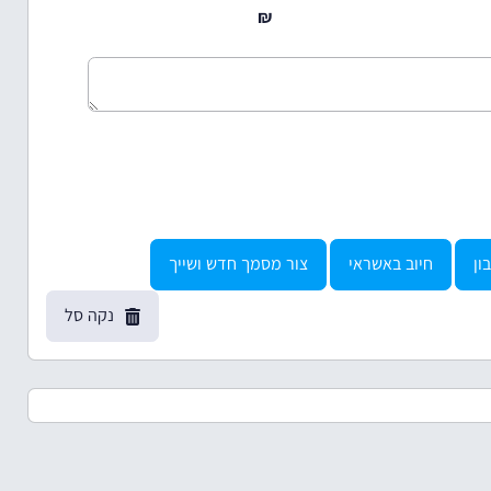
₪
ון
חיוב באשראי
צור מסמך חדש ושייך
נקה סל