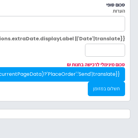
סכום סופי
הערות
{{listModel.store.fieldDefinitions.extraDate.displayLabel ||'Date'|translate}}
סכום מינימלי לרכישה בחנות
₪
{{anyItemWithPrice(listModel.cartModel.currentPageData)?'PlaceOrder':'Send'|translate}}
תשלום במזומן