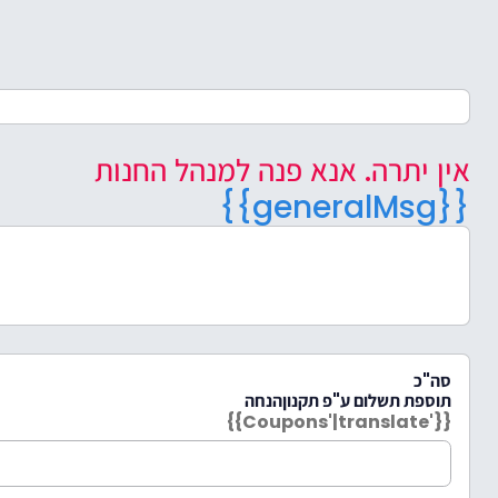
אין יתרה. אנא פנה למנהל החנות
{{generalMsg}}
סה"כ
תוספת תשלום ע"פ תקנון
הנחה
{{'Coupons'|translate}}